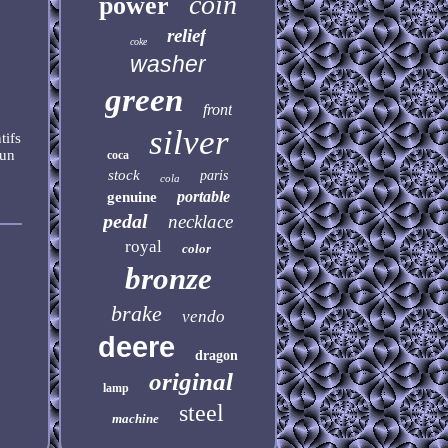
coin
power
relief
coke
washer
green
front
silver
tifs
'un
coca
stock
paris
cola
portable
genuine
pedal
necklace
royal
color
bronze
brake
vendo
deere
dragon
original
lamp
steel
machine