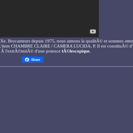
. Brocanteurs depuis 1975, nous aimons la qualitÃ© et sommes atten
s. L'item CHAMBRE CLAIRE / CAMERA LUCIDA, P. Il est constituÃ© d
 Ã l'extrÃ©mitÃ© d'une potence
tÃ©lescopique
.
Share